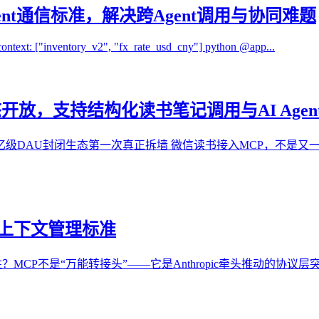
gent通信标准，解决跨Agent调用与协同难题
ontext: ["inventory_v2", "fx_rate_usd_cny"] python @app...
放，支持结构化读书笔记调用与AI Agen
tget 微信读书接入MCP：亿级DAU封闭生态第一次真正拆墙 微信读书接入
用与上下文管理标准
？MCP不是“万能转接头”——它是Anthropic牵头推动的协议