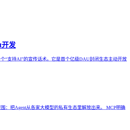
t开发
MCP，不是又一个“支持AI”的宣传话术。它是首个亿级DAU封闭生态主动开放
层突围：把Agent从各家大模型的私有生态里解放出来。 MCP明确