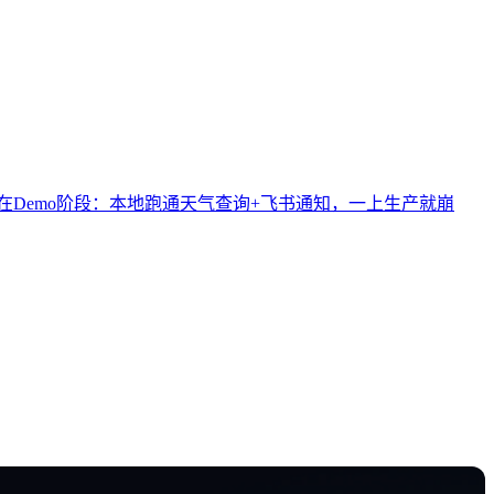
项目停在Demo阶段：本地跑通天气查询+飞书通知，一上生产就崩