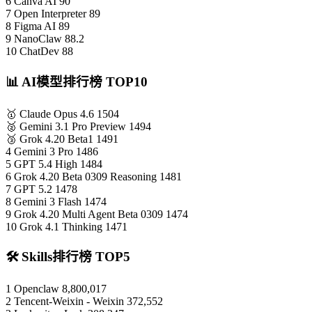
6
Canva AI
90
7
Open Interpreter
89
8
Figma AI
89
9
NanoClaw
88.2
10
ChatDev
88
📊 AI模型排行榜 TOP10
🥇
Claude Opus 4.6
1504
🥈
Gemini 3.1 Pro Preview
1494
🥉
Grok 4.20 Beta1
1491
4
Gemini 3 Pro
1486
5
GPT 5.4 High
1484
6
Grok 4.20 Beta 0309 Reasoning
1481
7
GPT 5.2
1478
8
Gemini 3 Flash
1474
9
Grok 4.20 Multi Agent Beta 0309
1474
10
Grok 4.1 Thinking
1471
🛠️ Skills排行榜 TOP5
1
Openclaw
8,800,017
2
Tencent-Weixin - Weixin
372,552