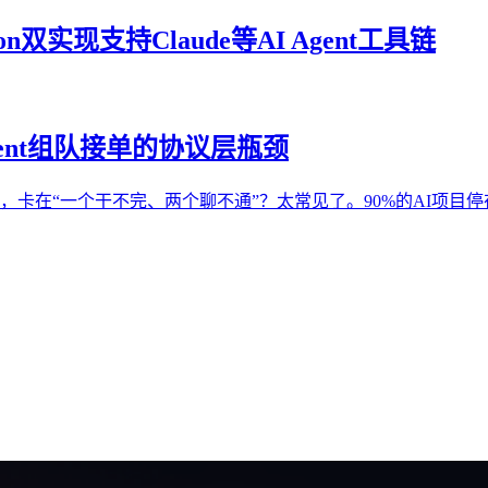
双实现支持Claude等AI Agent工具链
gent组队接单的协议层瓶颈
ent赚钱，卡在“一个干不完、两个聊不通”？太常见了。90%的AI