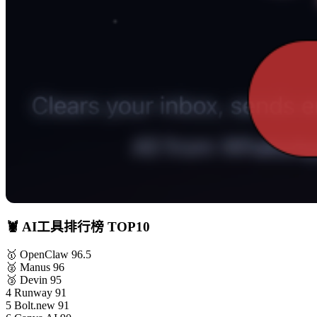
🦞 AI工具排行榜 TOP10
🥇
OpenClaw
96.5
🥈
Manus
96
🥉
Devin
95
4
Runway
91
5
Bolt.new
91