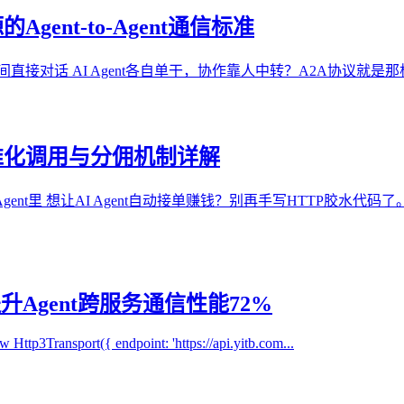
Agent-to-Agent通信标准
A协议：让Agent之间直接对话 AI Agent各自单干，协作靠人中转？A2A协议就是那根
t标准化调用与分佣机制详解
 想让AI Agent自动接单赚钱？别再手写HTTP胶水代码了。Go
3，提升Agent跨服务通信性能72%
w Http3Transport({ endpoint: 'https://api.yitb.com...