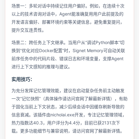
场景一：多轮对话中持续记住用户偏好。例如，在连续十次
以上的技术咨询对话中，Agent能准确复用用户此前提及的
开发语言偏好、部署环境约束等关键信息，避免重复提问，
提升交互连贯性。
场景二：跨任务上下文继承。当用户从“调试Python脚本”切
换到“优化对应Docker配置”时，Signet Memory可自动关联
前序任务中的代码片段、错误日志和环境变量，支撑Agent
进行上下文感知的推理与建议。
实用技巧：
为充分发挥记忆管理效能，建议在启动复杂任务前主动触发
一次“记忆快照”（具体操作请访问官网了解最新详情），有助
于固化当前上下文状态，减少后续会话中因缓存刷新导致的
信息衰减。该插件由nicholai.exe开发，专注记忆管理领域，
热力指数达40.3，用户评分为4.4分，目前已获2131次下
载。更多功能细节与兼容说明，请访问官网了解最新详情。