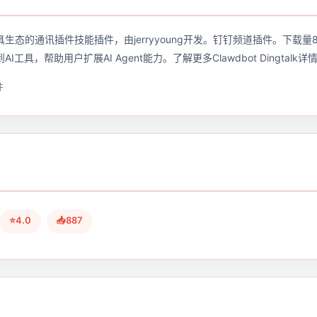
lk是AI工具生态的通讯插件技能插件，由jerryyoung开发。钉钉频道插件。下载量
I工具，帮助用户扩展AI Agent能力。了解更多Clawdbot Dingtalk
件
⭐4.0
📥887