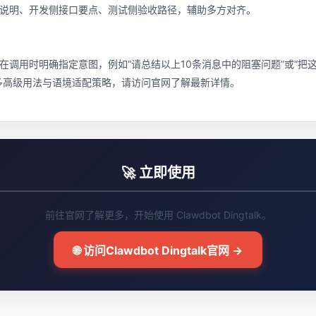
说明、开发侧接口要点、测试侧验收路径，辅助多方对齐。
在调用时明确指定意图，例如“请总结以上10条消息中的阻塞问题”或“把
多高级用法与语境适配策略，请访问官网了解最新详情。
🚀 立即使用
前往官网了解更多，开始使用 Clawdbot Dingtalk。
🌐 访问Clawdbot Dingtalk官网 →