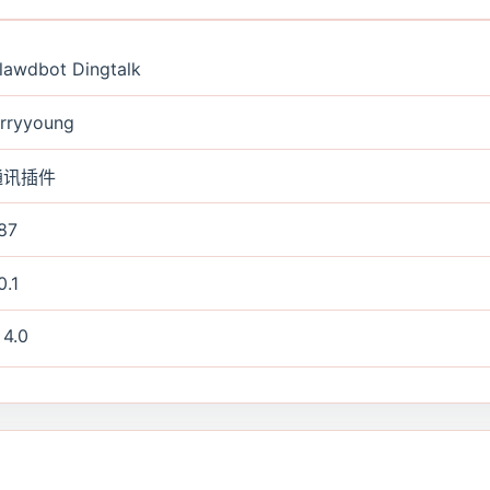
lawdbot Dingtalk
erryyoung
通讯插件
87
0.1
 4.0