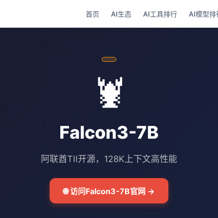
首页
AI生态
AI工具排行
AI模型排
🦞
Falcon3-7B
阿联酋TII开源，128K上下文高性能
🌐 访问Falcon3-7B官网 →