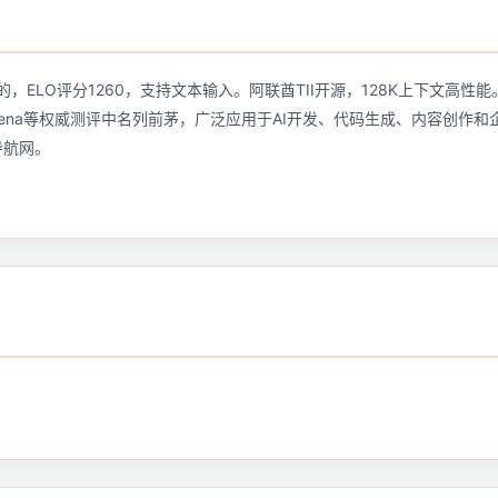
UAE推出的，ELO评分1260，支持文本输入。阿联酋TII开源，128K上下文
bot Arena等权威测评中名列前茅，广泛应用于AI开发、代码生成、内容创
I导航网。