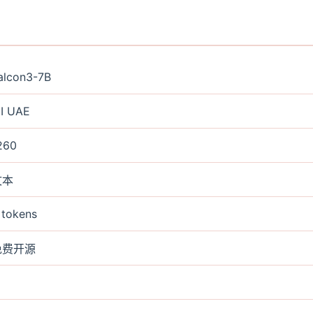
alcon3-7B
II UAE
260
文本
 tokens
免费开源