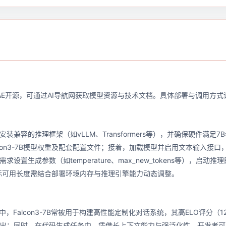
TII UAE开源，可通过AI导航网获取模型资源与技术文档。具体部署与调用
装兼容的推理框架（如vLLM、Transformers等），并确保硬件满足
con3-7B模型权重及配套配置文件；接着，加载模型并启用文本输入接口，
设置生成参数（如temperature、max_new_tokens等），启
实际可用长度需结合部署环境内存与推理引擎能力动态调整。
中，Falcon3-7B常被用于构建高性能定制化对话系统，其高ELO评分（
出；同时，在代码生成任务中，凭借长上下文能力与强泛化性，开发者可