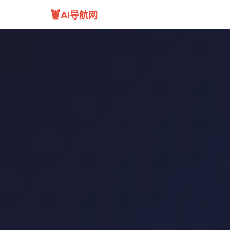
🦞
AI导航网