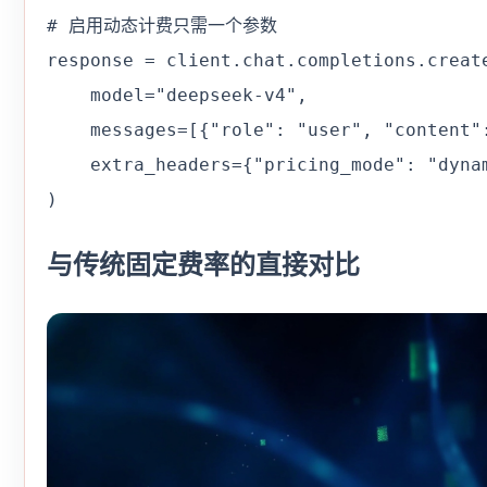
# 启用动态计费只需一个参数

response = client.chat.completions.create
    model="deepseek-v4",

    messages=[{"role": "user", "content"
    extra_headers={"pricing_mode": "dynam
)
与传统固定费率的直接对比