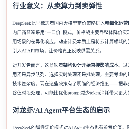
行业意义：从卖算力到卖弹性
DeepSeek此举标志着国内大模型定价策略进入
精细化运营
内厂商普遍采用“一口价”模式，价格战主要靠整体降价实
用场景的差异化响应。动态计费本质上是将云计算领域的
引入AI API市场，让价格真正反映供需关系。
对开发者而言，这意味着
架构设计开始直接影响成本
。过
用还是异步队列、选择实时处理还是批处理，主要考虑的
技术复杂度。现在这些决策有了明确的经济维度——把非
谷值时段处理，可能比优化prompt减少token消耗带来更
对龙虾/AI Agent平台生态的启示
DeepSeek的弹性定价模式对AI Agent生态也有参考价值