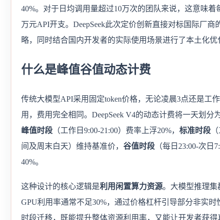
40%。对于日均调用量超过10万次的团队来说，这意味着
万元API开支。DeepSeek此次定价创新直接对标国际厂
略，同时结合国内开发者的实际使用场景进行了本土化优
什么是峰值谷值动态计费
传统大模型API采用固定token价格，无论凌晨3点还是工
用，费用完全相同。DeepSeek V4的动态计费将一天划
峰值时段
（工作日9:00-21:00）费率上浮20%，
标准时段
（
间及周末白天）维持基准价，
谷值时段
（每日23:00-次日
40%。
这种设计的核心逻辑是
利用闲置算力资源
。大模型推理集
GPU利用率通常不足30%，通过价格杠杆引导部分非实时
时段迁移，既能提升整体资源利用率，又能让开发者获得