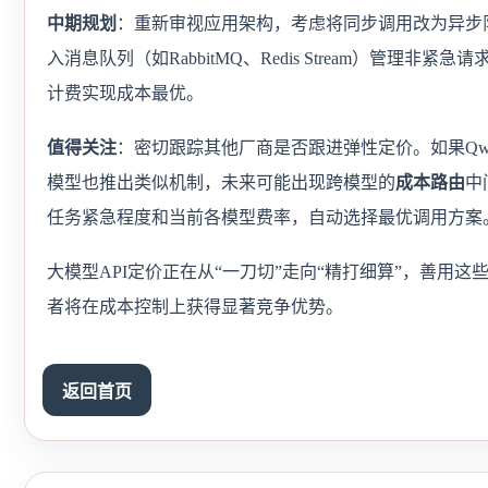
中期规划
：重新审视应用架构，考虑将同步调用改为异步
入消息队列（如RabbitMQ、Redis Stream）管理非紧急
计费实现成本最优。
值得关注
：密切跟踪其他厂商是否跟进弹性定价。如果Qwe
模型也推出类似机制，未来可能出现跨模型的
成本路由
中
任务紧急程度和当前各模型费率，自动选择最优调用方案
大模型API定价正在从“一刀切”走向“精打细算”，善用这
者将在成本控制上获得显著竞争优势。
返回首页