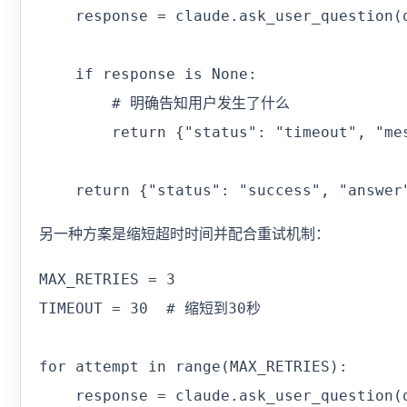
    response = claude.ask_user_question(q
    if response is None:

        # 明确告知用户发生了什么

        return {"status": "timeout",
    return {"status": "success", "answer
另一种方案是缩短超时时间并配合重试机制：
MAX_RETRIES = 3

TIMEOUT = 30  # 缩短到30秒

for attempt in range(MAX_RETRIES):

    response = claude.ask_user_question(q