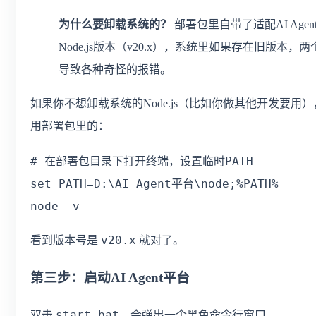
为什么要卸载系统的？
部署包里自带了适配AI Agen
Node.js版本（v20.x），系统里如果存在旧版本，
导致各种奇怪的报错。
如果你不想卸载系统的Node.js（比如你做其他开发要用
用部署包里的：
# 在部署包目录下打开终端，设置临时PATH

set PATH=D:\AI Agent平台\node;%PATH%

node -v
v20.x
看到版本号是
就对了。
第三步：启动AI Agent平台
start.bat
双击
，会弹出一个黑色命令行窗口。