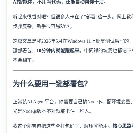
AI智能体，不用写代码，还能自动帮你干活
。
听起来很香对吧？但很多人卡在了"部署"这一步。网上教
步骤复杂，新手很容易劝退。
这篇文章是我2026年5月在Windows 11上反复测试后写
键部署包，
10分钟内就能跑起来
。中间踩的坑我也都记下
不会翻车。
为什么要用一键部署包？
正常装AI Agent平台，你需要自己搞Node.js、配环境
光是Node.js版本不对就能卡住一堆人。
我这个部署包把这些全打包好了，解压就能用。
核心思路