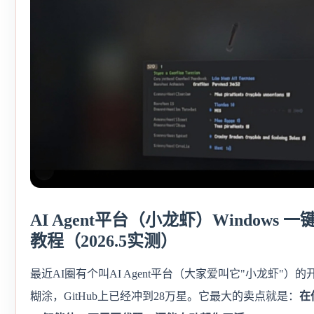
AI Agent平台（小龙虾）Windows
教程（2026.5实测）
最近AI圈有个叫AI Agent平台（大家爱叫它"小龙虾"）
糊涂，GitHub上已经冲到28万星。它最大的卖点就是：
在