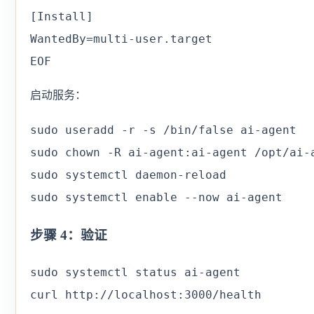
[Install]

WantedBy=multi-user.target

EOF
启动服务：
sudo useradd -r -s /bin/false ai-agent

sudo chown -R ai-agent:ai-agent /opt/ai-a
sudo systemctl daemon-reload

sudo systemctl enable --now ai-agent
步骤 4：验证
sudo systemctl status ai-agent

curl http://localhost:3000/health