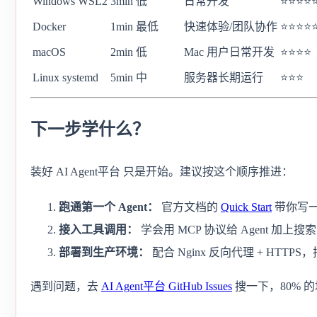
Windows WSL2
3min
低
日常开发
⭐⭐⭐⭐
Docker
1min
最低
快速体验/团队协作
⭐⭐⭐⭐
macOS
2min
低
Mac 用户日常开发
⭐⭐⭐⭐
Linux systemd
5min
中
服务器长期运行
⭐⭐⭐
下一步学什么？
装好 AI Agent平台 只是开始。建议按这个顺序推进：
跑通第一个 Agent：
官方文档的
Quick Start
带你写一
接入工具调用：
学会用 MCP 协议给 Agent 加
部署到生产环境：
配合 Nginx 反向代理 + HTTPS
遇到问题，去
AI Agent平台 GitHub Issues
搜一下，80% 