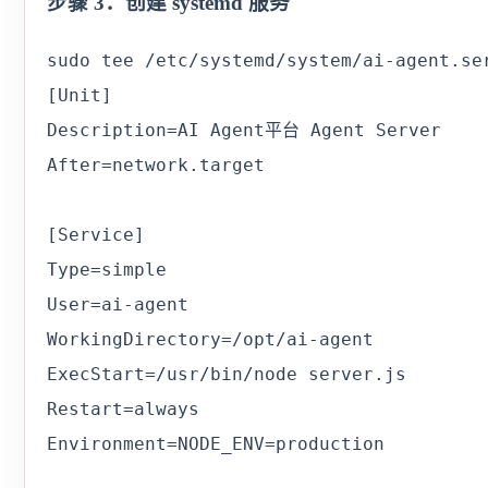
步骤 3：创建 systemd 服务
sudo tee /etc/systemd/system/ai-agent.ser
[Unit]

Description=AI Agent平台 Agent Server

After=network.target

[Service]

Type=simple

User=ai-agent

WorkingDirectory=/opt/ai-agent

ExecStart=/usr/bin/node server.js

Restart=always

Environment=NODE_ENV=production
