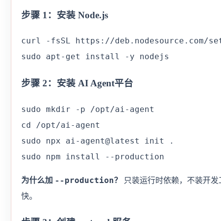
步骤 1：安装 Node.js
curl -fsSL https://deb.nodesource.com/set
sudo apt-get install -y nodejs
步骤 2：安装 AI Agent平台
sudo mkdir -p /opt/ai-agent

cd /opt/ai-agent

sudo npx ai-agent@latest init .

sudo npm install --production
--production
为什么加
？
只装运行时依赖，不装开发
快。