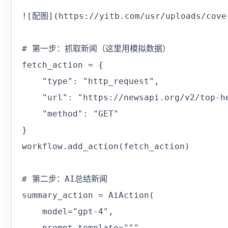
![配图](https://yitb.com/usr/uploads/cover
# 第一步：抓取新闻（这里用模拟数据）

fetch_action = {

    "type": "http_request",

    "url": "https://newsapi.org/v2/top-he
    "method": "GET"

}

workflow.add_action(fetch_action)

# 第二步：AI总结新闻

summary_action = AiAction(

    model="gpt-4",

    prompt_template="""
