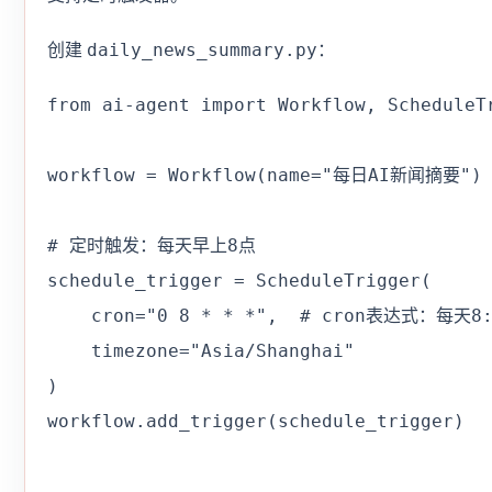
daily_news_summary.py
创建
：
from ai-agent import Workflow, ScheduleTr
workflow = Workflow(name="每日AI新闻摘要")

# 定时触发：每天早上8点

schedule_trigger = ScheduleTrigger(

    cron="0 8 * * *",  # cron表达式：每天8:0
    timezone="Asia/Shanghai"

)

workflow.add_trigger(schedule_trigger)
