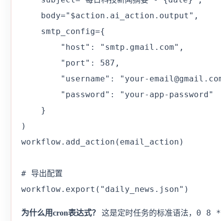
    body="$action.ai_action.output",

    smtp_config={

        "host": "smtp.gmail.com",

        "port": 587,

        "username": "your-email@gmail.com
        "password": "your-app-passwor
    }

)

workflow.add_action(email_action)

# 导出配置

workflow.export("daily_news.json")
0 8 *
为什么用cron表达式？
这是定时任务的标准语法，