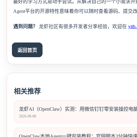
最好的学习方式是动手尝试。从解决自己的一个小需求开
Agent平台的开源特性意味着你可以随时查看源码、提
遇到问题？
龙虾社区有很多开发者分享经验，欢迎在
yitb
返回首页
相关推荐
龙虾AI（OpenClaw）实测：用微信钉钉零安装操控电
2026-08-08
OpenClaw本地Agent一键安装教程：官网脚本3分钟快速部署