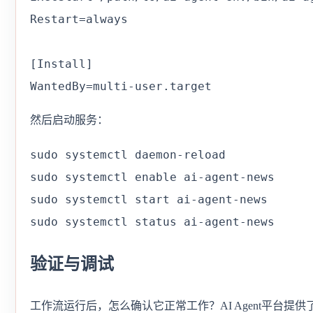
Restart=always

[Install]

WantedBy=multi-user.target
然后启动服务：
sudo systemctl daemon-reload

sudo systemctl enable ai-agent-news

sudo systemctl start ai-agent-news

sudo systemctl status ai-agent-news
验证与调试
工作流运行后，怎么确认它正常工作？AI Agent平台提