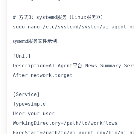
# 方式3：systemd服务（Linux服务器）

sudo nano /etc/systemd/system/ai-agent-n
systemd服务文件示例：
[Unit]

Description=AI Agent平台 News Summary Serv
After=network.target

[Service]

Type=simple

User=your-user

WorkingDirectory=/path/to/workflows

ExecStart=/path/to/ai-agent-env/bin/ai-ag