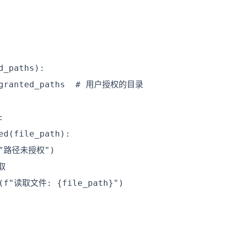
_paths):

r_granted_paths  # 用户授权的目录



d(file_path):

r("路径未授权")



te(f"读取文件: {file_path}")