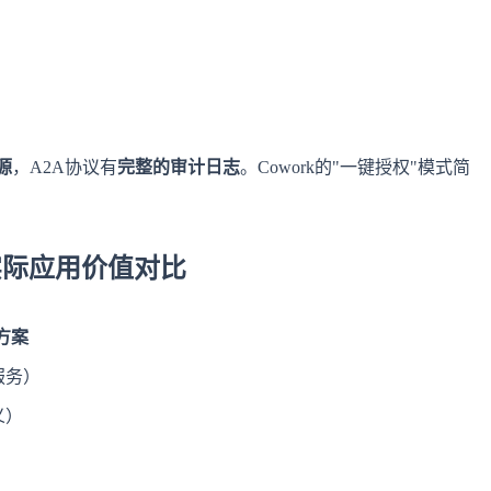
源
，A2A协议有
完整的审计日志
。Cowork的"一键授权"模式简
t：实际应用价值对比
议方案
服务）
义）
）