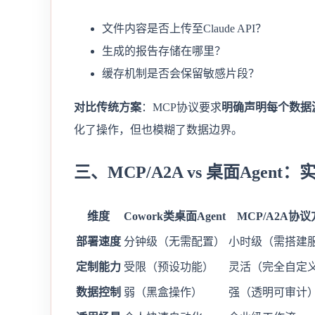
文件内容是否上传至Claude API？
生成的报告存储在哪里？
缓存机制是否会保留敏感片段？
对比传统方案
：MCP协议要求
明确声明每个数据
化了操作，但也模糊了数据边界。
三、MCP/A2A vs 桌面Agen
维度
Cowork类桌面Agent
MCP/A2A协
部署速度
分钟级（无需配置）
小时级（需搭建
定制能力
受限（预设功能）
灵活（完全自定
数据控制
弱（黑盒操作）
强（透明可审计