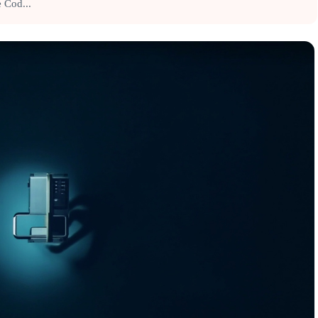
od...