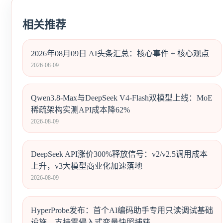
相关推荐
2026年08月09日 AI头条汇总：核心事件 + 核心观点
2026-08-09
Qwen3.8-Max与DeepSeek V4-Flash双模型上线：MoE
稀疏架构实测API成本降62%
2026-08-09
DeepSeek API涨价300%释放信号：v2/v2.5调用成本
上升，v3大模型商业化加速落地
2026-08-09
HyperProbe发布：首个AI编码助手专用只读调试基础
设施，支持零侵入式变量快照捕获