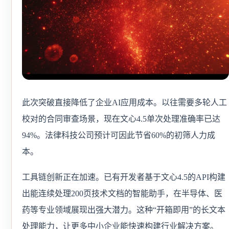
此次突破直接降低了企业AI应用成本。以往需要多轮人工
校对的合同审查场景，现在文心4.5单次处理准确率已达
94%。法律科技公司预计可因此节省60%的初筛人力成
本。
工具链创新正在加速。已有开发者基于文心4.5的API构建
出能连续处理200页技术文档的智能助手，在半导体、医
药等专业领域展现出强大潜力。这种“开箱即用”的长文本
处理能力，让更多中小企业能快速构建行业解决方案。