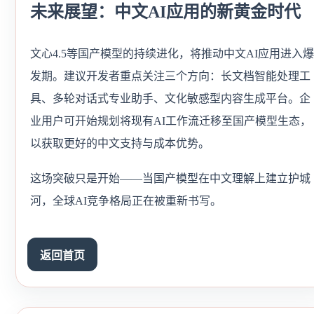
未来展望：中文AI应用的新黄金时代
文心4.5等国产模型的持续进化，将推动中文AI应用进入爆
发期。建议开发者重点关注三个方向：长文档智能处理工
具、多轮对话式专业助手、文化敏感型内容生成平台。企
业用户可开始规划将现有AI工作流迁移至国产模型生态，
以获取更好的中文支持与成本优势。
这场突破只是开始——当国产模型在中文理解上建立护城
河，全球AI竞争格局正在被重新书写。
返回首页