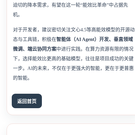
迫切的降本需求，有望在这一轮“能效比革命”中占据先
机。
对于开发者，建议密切关注文心4.5等高能效模型的开源动
态与工具链，积极在
智能体（AI Agent）开发、垂直领域
微调、端云协同方案
中进行实践。在算力资源有限的情况
下，选择能效比更高的基础模型，往往是项目成功的关键
一步。AI的未来，不仅在于更强大的智能，更在于更普惠
的智能。
返回首页