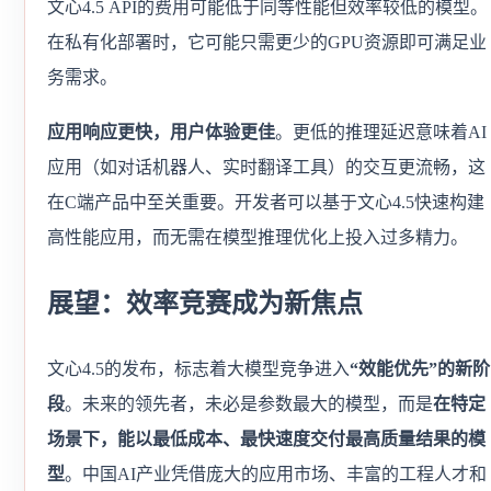
文心4.5 API的费用可能低于同等性能但效率较低的模型。
在私有化部署时，它可能只需更少的GPU资源即可满足业
务需求。
应用响应更快，用户体验更佳
。更低的推理延迟意味着AI
应用（如对话机器人、实时翻译工具）的交互更流畅，这
在C端产品中至关重要。开发者可以基于文心4.5快速构建
高性能应用，而无需在模型推理优化上投入过多精力。
展望：效率竞赛成为新焦点
文心4.5的发布，标志着大模型竞争进入
“效能优先”的新阶
段
。未来的领先者，未必是参数最大的模型，而是
在特定
场景下，能以最低成本、最快速度交付最高质量结果的模
型
。中国AI产业凭借庞大的应用市场、丰富的工程人才和