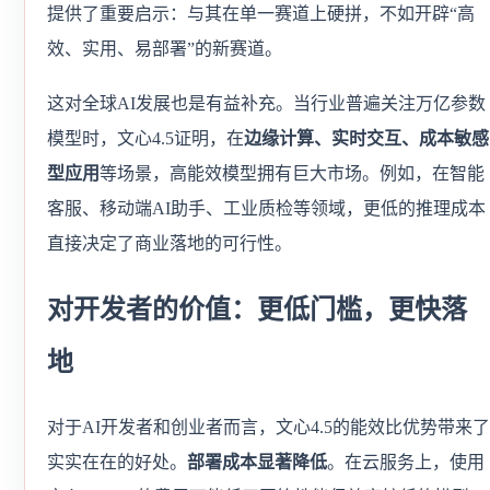
提供了重要启示：与其在单一赛道上硬拼，不如开辟“高
效、实用、易部署”的新赛道。
这对全球AI发展也是有益补充。当行业普遍关注万亿参数
模型时，文心4.5证明，在
边缘计算、实时交互、成本敏感
型应用
等场景，高能效模型拥有巨大市场。例如，在智能
客服、移动端AI助手、工业质检等领域，更低的推理成本
直接决定了商业落地的可行性。
对开发者的价值：更低门槛，更快落
地
对于AI开发者和创业者而言，文心4.5的能效比优势带来了
实实在在的好处。
部署成本显著降低
。在云服务上，使用