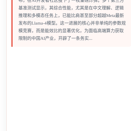
布，在AI开发者社区投下了一枚重磅炸弹。多个第三方
基准测试显示，其综合性能，尤其是在中文理解、逻辑
推理和多模态任务上，已能比肩甚至部分超越Meta最新
发布的Llama-4模型。这一进展的核心并非单纯的参数规
模竞赛，而是能效比的显著优化，为面临高端算力获取
限制的中国AI产业，开辟了一条务实...