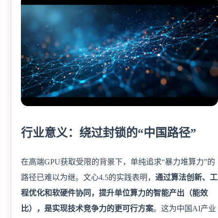
行业意义：绕过封锁的“中国路径”
在高端GPU获取受限的背景下，单纯追求“暴力堆算力”的
路径已难以为继。文心4.5的实践表明，
通过算法创新、工
程优化和软硬件协同，提升单位算力的智能产出（能效
比），是实现技术竞争力的更可行方案
。这为中国AI产业