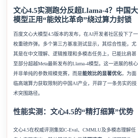
文心4.5实测跑分反超Llama-4？中国大
模型正用“能效比革命”绕过算力封锁
百度文心大模型4.5版本的发布，在AI开发者社区投下了一
枚重磅炸弹。多个第三方基准测试显示，其综合性能，尤
其是在中文理解、逻辑推理和多模态任务上，已能比肩甚
至部分超越Meta最新发布的Llama-4模型。这一进展的核心
并非单纯的参数规模竞赛，而是
能效比的显著优化
，为面
临高端算力获取限制的中国AI产业，开辟了一条务实的技
术突围路径。
性能实测：文心4.5的“精打细算”优势
文心4.5在权威评测集如C-Eval、CMMLU及多模态理解任