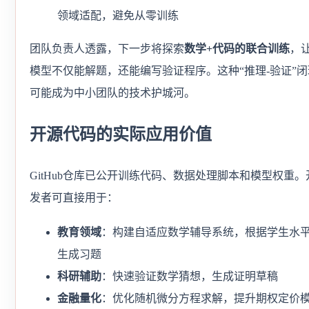
领域适配，避免从零训练
团队负责人透露，下一步将探索
数学+代码的联合训练
，
模型不仅能解题，还能编写验证程序。这种“推理-验证”闭
可能成为中小团队的技术护城河。
开源代码的实际应用价值
GitHub仓库已公开训练代码、数据处理脚本和模型权重。
发者可直接用于：
教育领域
：构建自适应数学辅导系统，根据学生水
生成习题
科研辅助
：快速验证数学猜想，生成证明草稿
金融量化
：优化随机微分方程求解，提升期权定价