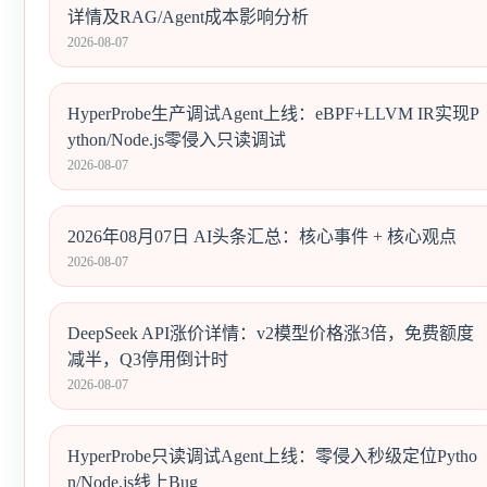
详情及RAG/Agent成本影响分析
2026-08-07
HyperProbe生产调试Agent上线：eBPF+LLVM IR实现P
ython/Node.js零侵入只读调试
2026-08-07
2026年08月07日 AI头条汇总：核心事件 + 核心观点
2026-08-07
DeepSeek API涨价详情：v2模型价格涨3倍，免费额度
减半，Q3停用倒计时
2026-08-07
HyperProbe只读调试Agent上线：零侵入秒级定位Pytho
n/Node.js线上Bug