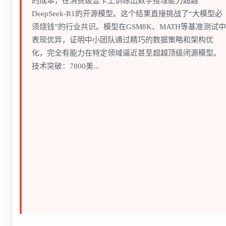
的成本，在消费级显卡上训练出数学推理能力超越
DeepSeek-R1的开源模型。这个结果直接挑战了“大模型必
须烧钱”的行业共识。模型在GSM8K、MATH等基准测试中
表现优异，证明中小团队通过精巧的数据策略和架构优
化，完全有能力在特定领域逼近甚至超越顶级闭源模型。
技术突破：7800美...