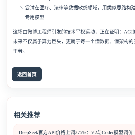
尝试在医疗、法律等数据敏感领域，用类似思路构
专用模型
这场由微博工程师引发的技术平权运动，正在证明：AGI
未来不仅属于算力巨头，更属于每一个懂数据、懂架构的
干者。
返回首页
相关推荐
DeepSeek官方API价格上调275%：V2与Coder模型调价