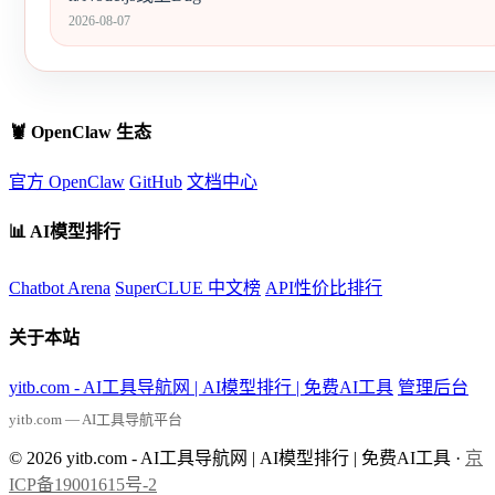
2026-08-07
🦞 OpenClaw 生态
官方 OpenClaw
GitHub
文档中心
📊 AI模型排行
Chatbot Arena
SuperCLUE 中文榜
API性价比排行
关于本站
yitb.com - AI工具导航网 | AI模型排行 | 免费AI工具
管理后台
yitb.com — AI工具导航平台
© 2026 yitb.com - AI工具导航网 | AI模型排行 | 免费AI工具 ·
京
ICP备19001615号-2