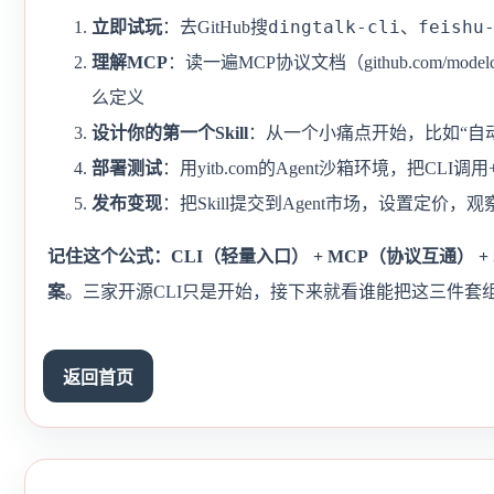
dingtalk-cli
feishu
立即试玩
：去GitHub搜
、
理解MCP
：读一遍MCP协议文档（github.com/modelco
么定义
设计你的第一个Skill
：从一个小痛点开始，比如“自
部署测试
：用yitb.com的Agent沙箱环境，把CLI调用
发布变现
：把Skill提交到Agent市场，设置定价
记住这个公式：CLI（轻量入口） + MCP（协议互通） + 
案
。三家开源CLI只是开始，接下来就看谁能把这三件套
返回首页