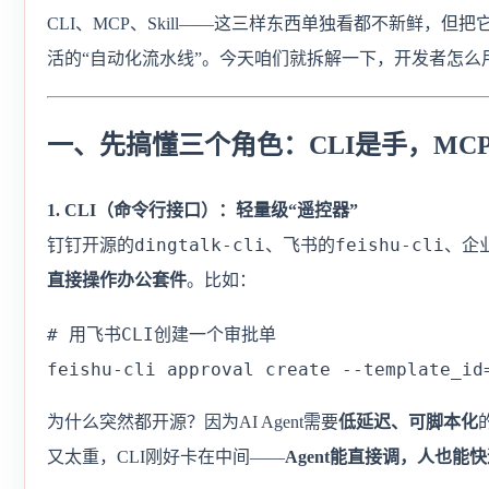
CLI、MCP、Skill——这三样东西单独看都不新鲜，但把
活的“自动化流水线”。今天咱们就拆解一下，开发者怎
一、先搞懂三个角色：CLI是手，MCP是
1. CLI（命令行接口）：轻量级“遥控器”
dingtalk-cli
feishu-cli
钉钉开源的
、飞书的
、企
直接操作办公套件
。比如：
# 用飞书CLI创建一个审批单

feishu-cli approval create --template_id
为什么突然都开源？因为AI Agent需要
低延迟、可脚本化
又太重，CLI刚好卡在中间——
Agent能直接调，人也能