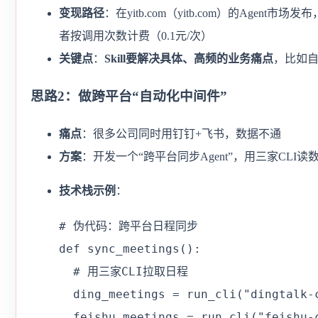
变现路径
：在yitb.com（yitb.com）的Agent
者按调用次数计费（0.1元/次）
关键点
：
Skill要解决具体、高频的业务痛点
，比如
思路2：做跨平台“自动化中间件”
痛点
：很多公司同时用钉钉+飞书，数据不通
方案
：开发一个“跨平台同步Agent”，用三家CL
技术栈示例
：
# 伪代码：跨平台日程同步

def sync_meetings():

  # 用三家CLI拉取日程

  ding_meetings = run_cli("dingtalk-c
  feishu_meetings = run_cli("feishu-c