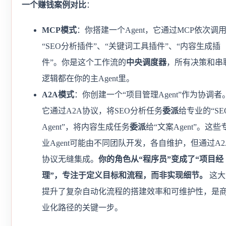
一个赚钱案例对比
：
MCP模式
：你搭建一个Agent，它通过MCP依次调
“SEO分析插件”、“关键词工具插件”、“内容生成插
件”。你是这个工作流的
中央调度器
，所有决策和串
逻辑都在你的主Agent里。
A2A模式
：你创建一个“项目管理Agent”作为协调者
它通过A2A协议，将SEO分析任务
委派
给专业的“SE
Agent”，将内容生成任务
委派
给“文案Agent”。这些
业Agent可能由不同团队开发，各自维护，但通过A2
协议无缝集成。
你的角色从“程序员”变成了“项目经
理”，专注于定义目标和流程，而非实现细节。
这大
提升了复杂自动化流程的搭建效率和可维护性，是
业化路径的关键一步。