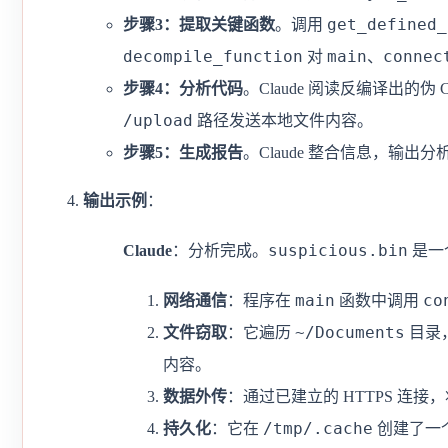
get_defined_
步骤3：提取关键函数
。调用
decompile_function
main
connec
对
、
步骤4：分析代码
。Claude 阅读反编译出的
/upload
路径发送本地文件内容。
步骤5：生成报告
。Claude 整合信息，输出
输出示例
：
suspicious.bin
Claude
：分析完成。
是一
main
co
网络通信
：程序在
函数中调用
~/Documents
文件窃取
：它遍历
目录
内容。
数据外传
：通过已建立的 HTTPS 连接，
/tmp/.cache
持久化
：它在
创建了一