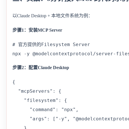
以Claude Desktop + 本地文件系统为例：
步骤1：安装MCP Server
# 官方提供的Filesystem Server

npx -y @modelcontextprotocol/server-file
步骤2：配置Claude Desktop
{

  "mcpServers": {

    "filesystem": {

      "command": "npx",

      "args": ["-y", "@modelcontextproto
    }
