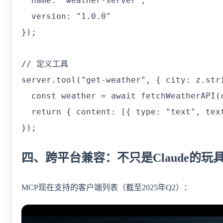
  name: "weather-server",

  version: "1.0.0"

});

// 定义工具

server.tool("get-weather", { city: z.stri
  const weather = await fetchWeatherAPI(c
  return { content: [{ type: "text", te
});
四、跨平台兼容：不只是Claude的玩
MCP现在支持的客户端列表（截至2025年Q2）：