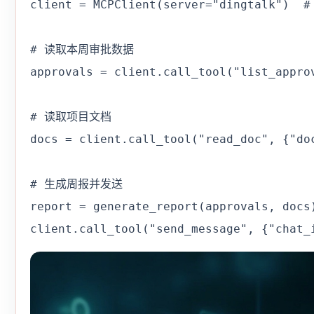
client = MCPClient(server="dingtalk")  #
# 读取本周审批数据

approvals = client.call_tool("list_approv
# 读取项目文档

docs = client.call_tool("read_doc", {"doc
# 生成周报并发送

report = generate_report(approvals, docs)
client.call_tool("send_message", {"chat_