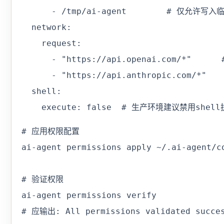
      - /tmp/ai-agent        # 仅允许写入
  network:

    request:

      - "https://api.openai.com/*"   
      - "https://api.anthropic.com/*"

  shell:

    execute: false  # 生产环境建议禁用shel
# 应用权限配置

ai-agent permissions apply ~/.ai-agent/co
# 验证权限

ai-agent permissions verify

# 应输出: All permissions validated succe