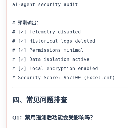
ai-agent security audit

# 预期输出：

# [✓] Telemetry disabled

# [✓] Historical logs deleted

# [✓] Permissions minimal

# [✓] Data isolation active

# [✓] Local encryption enabled

# Security Score: 95/100 (Excellent)
四、常见问题排查
Q1：禁用遥测后功能会受影响吗？