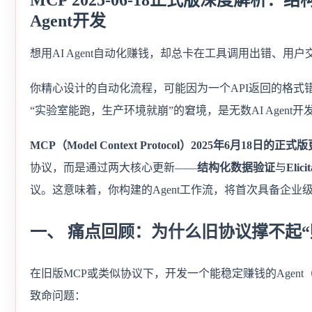
MCP 2025-06-18正式版深度解析：结
Agent开发
想用AI Agent自动化赚钱，却总卡在工具调用出错、用
你精心设计的自动化流程，可能因为一个API返回的格
“实验室能跑，生产环境就崩”的窘境，是无数AI Agent
MCP（Model Context Protocol）2025年6月
协议，而是通过两大核心更新——
结构化数据验证
与
Elic
议。这意味着，你构建的Agent工作流，将首次具备企
一、 痛点回顾：为什么旧协议撑不起“赚
在旧版MCP或类似协议下，开发一个能稳定赚钱的Agen
致命问题：