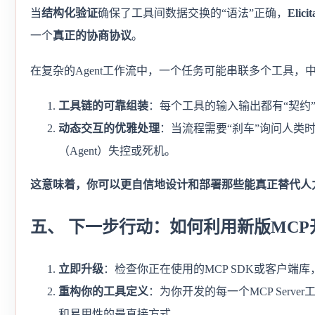
当
结构化验证
确保了工具间数据交换的“语法”正确，
Elici
一个
真正的协商协议
。
在复杂的Agent工作流中，一个任务可能串联多个工具，中间还
工具链的可靠组装
：每个工具的输入输出都有“契约
动态交互的优雅处理
：当流程需要“刹车”询问人类
（Agent）失控或死机。
这意味着，你可以更自信地设计和部署那些能真正替代人
五、 下一步行动：如何利用新版MCP开
立即升级
：检查你正在使用的MCP SDK或客户端库，确
重构你的工具定义
：为你开发的每一个MCP Server
和易用性的最直接方式。