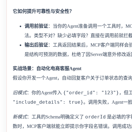
它如何提升可靠性与安全性？
调用前验证
：当你的Agent准备调用一个工具时，M
法。类型不对？缺少必填字段？直接在调用前就拦截并
输出后验证
：工具返回结果后，MCP客户端同样会验证
是结构可预测的数据，杜绝了因Server端意外修
实战场景：自动化电商客服Agent
假设你开发一个Agent，自动回复客户关于订单状态的查
{"order_id": "123"}
旧模式
：你的Agent传入
，但
"include_details": true}
。调用失败，Agent
orderId
新模式
：工具的Schema明确定义了
是必填的字
数时，MCP客户端就能立即提示你字段名错误。调用成