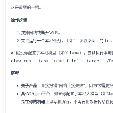
这是最狠的一招。
操作步骤：
拔掉网线或断开Wi-Fi。
tes
尝试运行一个本地任务，比如：“读取桌面上的
# 假设你配置了本地模型（如Ollama），尝试执行本地指
claw run --task "read file" --target ~/D
解释：
壳子产品
：直接报错“网络连接失败”，因为它需要
真·AI Agent平台
：如果你配置了本地大模型（如Lla
是在
你的机器上
思考和执行，不需要把数据传给任