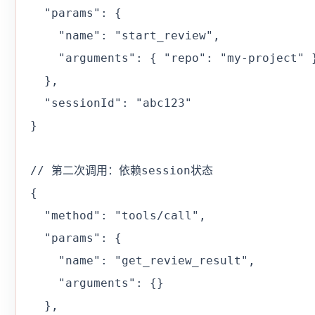
  "params": {

    "name": "start_review",

    "arguments": { "repo": "my-project" }
  },

  "sessionId": "abc123"

}

// 第二次调用：依赖session状态

{

  "method": "tools/call",

  "params": {

    "name": "get_review_result",

    "arguments": {}

  },
