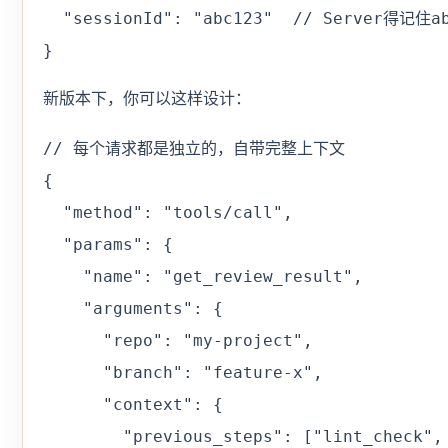
  "sessionId": "abc123"  // Server得记住
}
新版本下，你可以这样设计：
// 每个请求都是独立的，自带完整上下文

{

  "method": "tools/call",

  "params": {

    "name": "get_review_result",

    "arguments": {

      "repo": "my-project",

      "branch": "feature-x",

      "context": {

        "previous_steps": ["lint_check", 