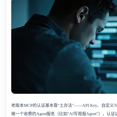
老版本MCP的认证基本靠"土办法"——API Key、自定义
做一个收费的Agent服务（比如"AI写周报Agent"），