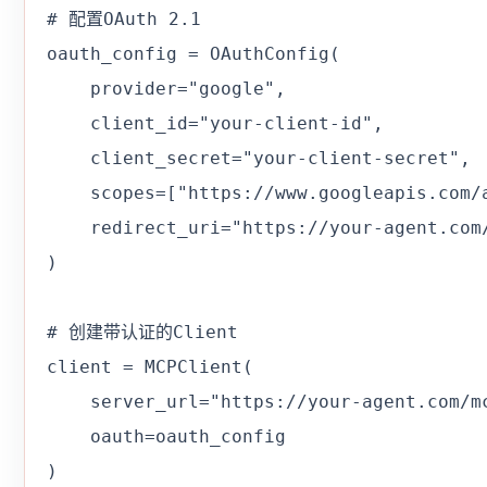
# 配置OAuth 2.1

oauth_config = OAuthConfig(

    provider="google",

    client_id="your-client-id",

    client_secret="your-client-secret",

    scopes=["https://www.googleapis.com/a
    redirect_uri="https://your-agent.com/
)

# 创建带认证的Client

client = MCPClient(

    server_url="https://your-agent.com/mc
    oauth=oauth_config

)
